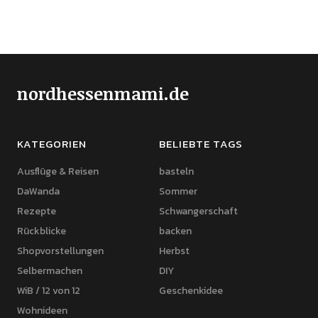
nordhessenmami.de
KATEGORIEN
BELIEBTE TAGS
Ausflüge & Reisen
basteln
DaWanda
Sommer
Rezepte
Schwangerschaft
Rückblicke
backen
Shopvorstellungen
Herbst
Selbermachen
DIY
WiB / 12 von 12
Geschenkidee
Wohnideen