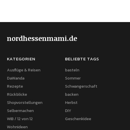
nordhessenmami.de
KATEGORIEN
BELIEBTE TAGS
Ausflüge & Reisen
basteln
DaWanda
Sommer
Rezepte
Schwangerschaft
Rückblicke
backen
Shopvorstellungen
Herbst
Selbermachen
DIY
WiB / 12 von 12
Geschenkidee
Wohnideen