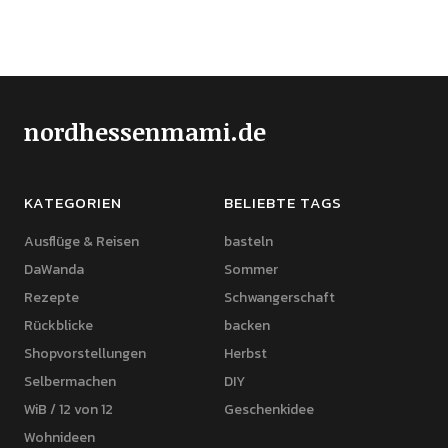
nordhessenmami.de
KATEGORIEN
BELIEBTE TAGS
Ausflüge & Reisen
basteln
DaWanda
Sommer
Rezepte
Schwangerschaft
Rückblicke
backen
Shopvorstellungen
Herbst
Selbermachen
DIY
WiB / 12 von 12
Geschenkidee
Wohnideen