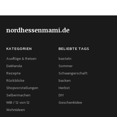
nordhessenmami.de
KATEGORIEN
BELIEBTE TAGS
Ausflüge & Reisen
basteln
DaWanda
Sommer
Rezepte
Schwangerschaft
Rückblicke
backen
Shopvorstellungen
Herbst
Selbermachen
DIY
WiB / 12 von 12
Geschenkidee
Wohnideen