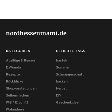
nordhessenmami.de
KATEGORIEN
BELIEBTE TAGS
Ausflüge & Reisen
basteln
DaWanda
Sommer
Rezepte
Schwangerschaft
Rückblicke
backen
Shopvorstellungen
Herbst
Selbermachen
DIY
WiB / 12 von 12
Geschenkidee
Wohnideen