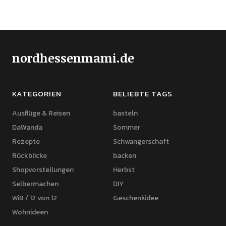
nordhessenmami.de
KATEGORIEN
BELIEBTE TAGS
Ausflüge & Reisen
basteln
DaWanda
Sommer
Rezepte
Schwangerschaft
Rückblicke
backen
Shopvorstellungen
Herbst
Selbermachen
DIY
WiB / 12 von 12
Geschenkidee
Wohnideen