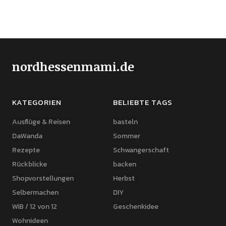
nordhessenmami.de
KATEGORIEN
BELIEBTE TAGS
Ausflüge & Reisen
basteln
DaWanda
Sommer
Rezepte
Schwangerschaft
Rückblicke
backen
Shopvorstellungen
Herbst
Selbermachen
DIY
WiB / 12 von 12
Geschenkidee
Wohnideen