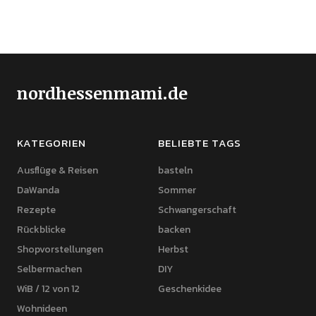
nordhessenmami.de
KATEGORIEN
BELIEBTE TAGS
Ausflüge & Reisen
basteln
DaWanda
Sommer
Rezepte
Schwangerschaft
Rückblicke
backen
Shopvorstellungen
Herbst
Selbermachen
DIY
WiB / 12 von 12
Geschenkidee
Wohnideen